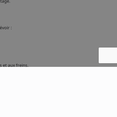
ntage.
voir :
 et aux freins.
e
ique équivalent.