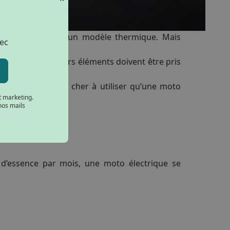
s économique qu’un modèle thermique. Mais
lec
utilisation ?
e batterie, plusieurs éléments doivent être pris
 nettement moins cher à utiliser qu’une moto
t marketing.
ier.
nos mails
antages
 d’essence par mois, une moto électrique se