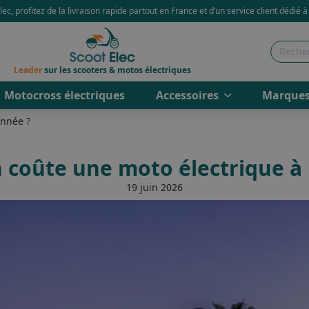
ec, profitez de la livraison rapide partout en France et d’un service client dédié à
Leader
sur les scooters & motos électriques
Motocross électriques
Accessoires
Marque
année ?
coûte une moto électrique à 
19 juin 2026