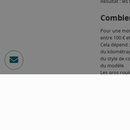
Résultat : les
Combien
Pour une moto
entre 100 € e
Cela dépend :
du kilométra
du style de c
du modèle
Les gros roul
L’assura
L’assurance d
Cependant, c
des tarifs pré
des offres “mo