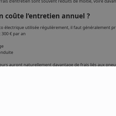
 frais d’entretien sont souvent réduits de moitié, voire dava
 coûte l’entretien annuel ?
 électrique utilisée régulièrement, il faut généralement pré
t 300 € par an
ge
onduite
eurs auront naturellement davantage de frais liés aux pneus
nce : un coût relativement similair
’une moto électrique reste assez proche d’un modèle therm
ertaines compagnies proposent :
férentiels
bilité électrique”