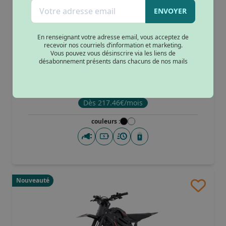
Noir-Orange
(1)
ENVOYER
+ de 160km
(3)
Rouge
(7)
De 120km à 200km
(1)
Bleu
(6)
En renseignant votre adresse email, vous acceptez de
Carbon Black
(1)
recevoir nos courriels d’information et marketing.
Noir/Jaune
(1)
Moto électrique Talaria Komodo
Vous pouvez vous désinscrire via les liens de
désabonnement présents dans chacuns de nos mails
Blanc
(4)
Jaune
(1)
6990€
à partir de
Violet
(1)
Accona Grey
(1)
Dès 217.46€/mois
Mont Blanc White
(1)
couleurs :
Stromboli Black
(1)
Vatna Blue
(1)
Blanc/Bleu
(1)
Bleu clair
(1)
Champagne
(2)
Nouveauté
Blanc brillant
(1)
Gris
(4)
Beige
(1)