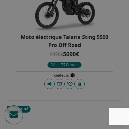
Full Black limited edition
(1)
Olive
(1)
Moto électrique Talaria Sting 5500
Pro Off Road
5690€
6490€
Dès 177€/mois
couleurs :
Nouveauté