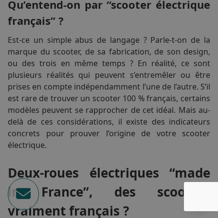
Qu’entend-on par “scooter électrique
Vert et Blanc
(2)
Gris Nardo
(1)
français” ?
Bleu foncé
(2)
Est-ce un simple abus de langage ? Parle-t-on de la
Gris brillant
(2)
marque du scooter, de sa fabrication, de son design,
Gris/vert
(1)
ou des trois en même temps ? En réalité, ce sont
Blanc connecté
(1)
plusieurs réalités qui peuvent s’entremêler ou être
Noir connecté
(1)
prises en compte indépendamment l’une de l’autre. S’il
Vert connecté
(1)
est rare de trouver un scooter 100 % français, certains
Noir/Rouge
(1)
modèles peuvent se rapprocher de cet idéal. Mais au-
Blanc/Bleu
(3)
delà de ces considérations, il existe des indicateurs
Gris/Orange
(3)
concrets pour prouver l’origine de votre scooter
Vert emeraude
(1)
électrique.
Rouge metallisé
(2)
Gris métal
(2)
Deux-roues électriques “made
Blanc mat
(1)
Crème
(1)
in France”, des scooters
Gris anthracite
(1)
vraiment français ?
Sable
(1)