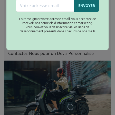
Où Faire Entretenir Votre Scooter Électrique ?
Notre Service Après-Vente
ENVOYER
FAQ : Réponses à Vos Questions
Quel est le prix d’un scooter électrique de livraison ?
En renseignant votre adresse email, vous acceptez de
Quelle est l’autonomie d’un scooter électrique de
recevoir nos courriels d’information et marketing.
livraison ?
Vous pouvez vous désinscrire via les liens de
désabonnement présents dans chacuns de nos mails
Comment recharger un scooter électrique de livraison ?
Quelle est la durée de vie d’une batterie de scooter
électrique ?
Comment assurer un scooter de livraison ?
Contactez-Nous pour un Devis Personnalisé