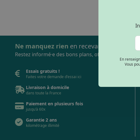
In
Ne manquez rien
en recevant notre Newsl
Restez informé·e des bons plans, offres exclusives, n
En renseign
Vous pou
Essais gratuits !
Faites votre demande d'essai
ici
Livraison à domicile
dans toute la France
Paiement en plusieurs fois
jusqu'à 60x
Garantie 2 ans
kilométrage illimité