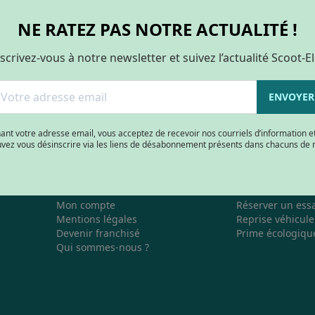
NE RATEZ PAS NOTRE ACTUALITÉ !
ENVOYER MA DEMANDE
scrivez-vous à notre newsletter et suivez l’actualité Scoot-E
ENVOYER
etter
ouveautés...
ant votre adresse email, vous acceptez de recevoir nos courriels d’information e
vez vous désinscrire via les liens de désabonnement présents dans chacuns de 
UNE QUESTION ?
SERVICES
Nous contacter
Financer mon vé
Mon compte
Réserver un essa
Mentions légales
Reprise véhicule
Devenir franchisé
Prime écologiqu
Qui sommes-nous ?