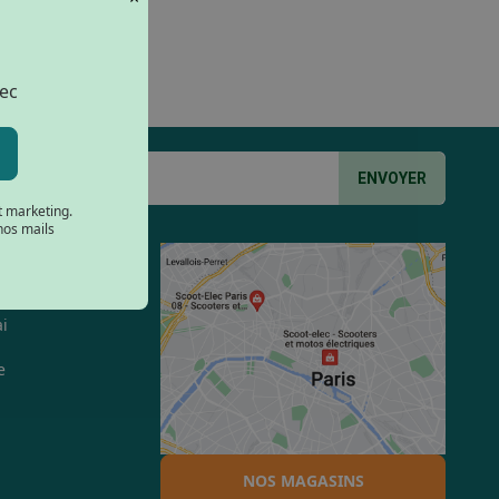
lec
ENVOYER
t marketing.
nos mails
hicule
i
e
NOS MAGASINS