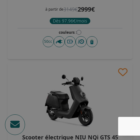
Gris et Noir
(1)
2999€
3149€
à partir de
Rouge metallisé
(1)
Dès 97.96€/mois
Jaune
(1)
Gris anthracite
(1)
couleurs :
Sable
(1)
50cc
Scooter électrique NIU NQi GTS 45