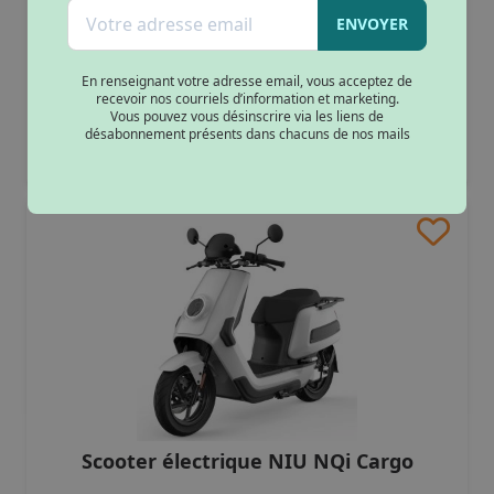
2699€
à partir de
Rose
(1)
ENVOYER
Vert Army
(2)
Dès 83.96€/mois
Vert pâle Mat
(1)
En renseignant votre adresse email, vous acceptez de
couleurs :
Orange et Blanc
(2)
recevoir nos courriels d’information et marketing.
Vous pouvez vous désinscrire via les liens de
50cc
Rouge
(6)
désabonnement présents dans chacuns de nos mails
Vert et Blanc
(2)
Bleu clair
(3)
Bleu foncé
(2)
Noir mat
(1)
Noir/Rouge
(1)
Blanc/Bleu
(3)
Gris/Orange
(3)
Orange
(1)
Vert emeraude
(1)
Gris métal
(1)
Blanc mat
(1)
Scooter électrique NIU NQi Cargo
Bleu marine mat
(1)
Gris brillant
(1)