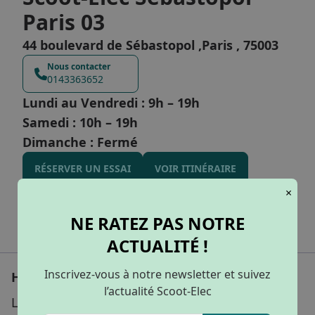
Paris 03
44 boulevard de Sébastopol ,Paris , 75003
Nous contacter
0143363652
Lundi au Vendredi : 9h – 19h
Samedi : 10h – 19h
Dimanche : Fermé
RÉSERVER UN ESSAI
VOIR ITINÉRAIRE
×
NE RATEZ PAS NOTRE
Marques
ACTUALITÉ !
Inscrivez-vous à notre newsletter et suivez
Horaires du magasin
l’actualité Scoot-Elec
Lundi au Vendredi : 9h – 19h