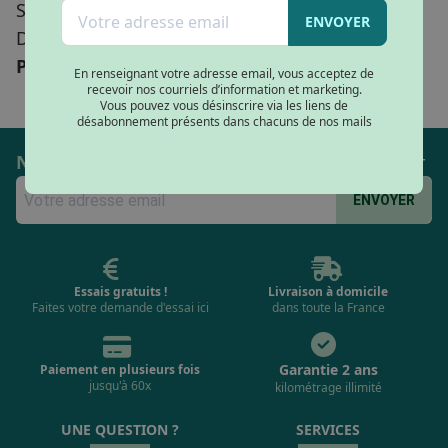
Samedi : 10h – 19h
ENVOYER
Dimanche : Fermé
Plan du magasin
En renseignant votre adresse email, vous acceptez de
recevoir nos courriels d’information et marketing.
Vous pouvez vous désinscrire via les liens de
désabonnement présents dans chacuns de nos mails
Ne manquez rien
en recevant notre Newsletter
ENVOYER
Essais gratuits !
Livraison à domicile
Faites votre demande d'essai
ici
dans toute la France
Garantie 2 ans
Paiement en plusieurs fois
jusqu'à 60x
kilométrage illimité
UNE QUESTION ?
SERVICES