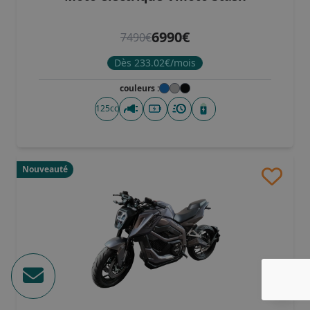
6990€
7490€
Dès 233.02€/mois
couleurs :
125cc
Nouveauté