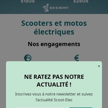
Scooters et motos
électriques
Nos engagements
Prime écologique
Essais gratuits !
×
Déduit directement à l'achat
Faites votre demande d'essai
ici
NE RATEZ PAS NOTRE
ACTUALITÉ !
Livraison à domicile
Payer en plusieurs fois
dans toute la France
jusqu'à 60x
Inscrivez-vous à notre newsletter et suivez
l’actualité Scoot-Elec
Garantie 2 ans