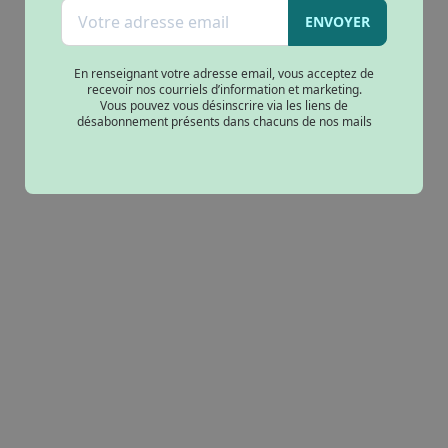
kilométrage illimité
ENVOYER
En renseignant votre adresse email, vous acceptez de
recevoir nos courriels d’information et marketing.
Vous pouvez vous désinscrire via les liens de
désabonnement présents dans chacuns de nos mails
Nouveauté
Scooter électrique Silence S01
connecté
4995€
5770€