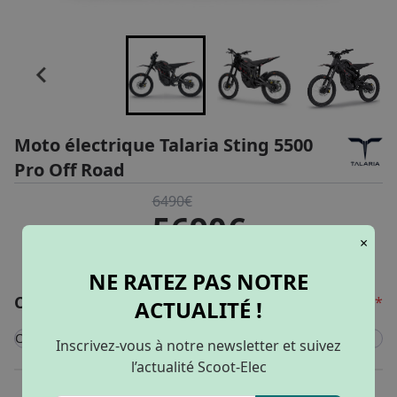
Moto électrique Talaria Sting 5500
Pro Off Road
6490€
5690€
×
177€
dès
/ mois
NE RATEZ PAS NOTRE
Configurer mon véhicule
*
ACTUALITÉ !
Couleur
Inscrivez-vous à notre newsletter et suivez
Noir/Rouge
l’actualité Scoot-Elec