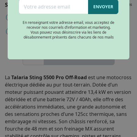
Services
Veuillez choisir vos options
ENVOYER
Mise en service, immatriculation et carte grise (180€) -
Obligatoire
En renseignant votre adresse email, vous acceptez de
recevoir nos courriels d’information et marketing.
Gravage et inscription argos (98€)
Vous pouvez vous désinscrire via les liens de
désabonnement présents dans chacuns de nos mails
AJOUTER AU PANIER
La
Talaria Sting 5500 Pro Off-Road
est une motocross
électrique dédiée au pur tout-terrain. Dotée d’un
moteur puissant pouvant atteindre 13,4 kW en version
débridée et d’une batterie 72V / 40Ah, elle offre des
accélérations immédiates, une grande autonomie et
des sensations proches d’une 125cc thermique, sans
embrayage ni vitesses. Son châssis renforcé, sa
fourche de 48 mm et son freinage MX assurent
stabilité et contrôle sur chemins, pistes et terrains