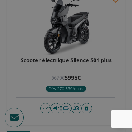
Scooter électrique Silence S01 plus
5995€
6670€
Dès 270.35€/mois
125cc