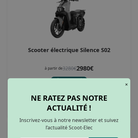
Scooter électrique Silence S02
2980€
3280€
à partir de
Dès 102€/mois
×
couleurs :
NE RATEZ PAS NOTRE
125cc
50cc
ACTUALITÉ !
Inscrivez-vous à notre newsletter et suivez
125 cm3
(4)
l’actualité Scoot-Elec
50 cm3
(2)
Blanc
(2)