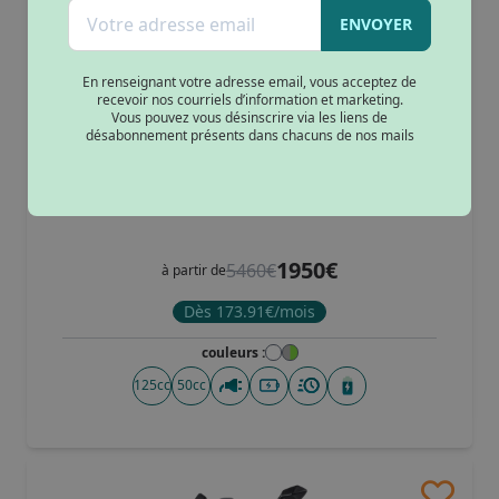
Batterie amovible
(3)
ENVOYER
Gris
(1)
De 120km à 160km
(3)
Sans permis
(1)
Vert
(1)
En renseignant votre adresse email, vous acceptez de
Gris/vert
(1)
recevoir nos courriels d’information et marketing.
Blanc connecté
(1)
Vous pouvez vous désinscrire via les liens de
désabonnement présents dans chacuns de nos mails
Noir connecté
(1)
Vert connecté
(1)
Scooter électrique Silence S02 HS
1950€
5460€
à partir de
Dès 173.91€/mois
couleurs :
125cc
50cc