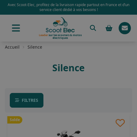
Avec Scoot-Elec, profitez de la livraison rapide partout en France et d’un
service client dédié à vos besoins !
Leader
sur les scooters & motos
électriques
Accueil
Silence
Silence
FILTRES
Solde