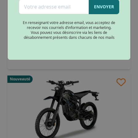
Rouge
(1)
Moto électrique Talaria Komodo
ENVOYER
6990€
à partir de
En renseignant votre adresse email, vous acceptez de
recevoir nos courriels d’information et marketing.
Dès 217.46€/mois
Vous pouvez vous désinscrire via les liens de
désabonnement présents dans chacuns de nos mails
couleurs :
Nouveauté