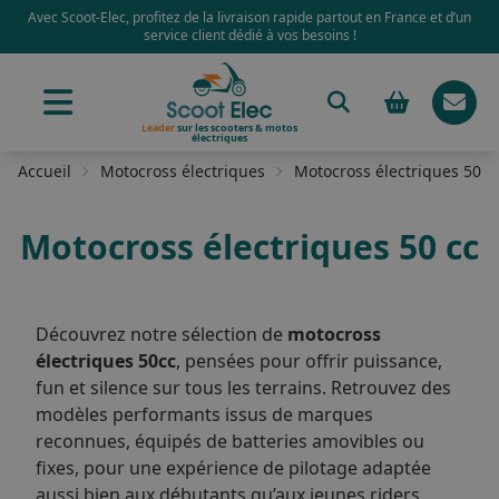
Avec Scoot-Elec, profitez de la livraison rapide partout en France et d’un
service client dédié à vos besoins !
Leader
sur les scooters & motos
électriques
Accueil
Motocross électriques
Motocross électriques 50 c
Motocross électriques 50 cc
Découvrez notre sélection de
motocross
électriques 50cc
, pensées pour offrir puissance,
fun et silence sur tous les terrains. Retrouvez des
modèles performants issus de marques
reconnues, équipés de batteries amovibles ou
fixes, pour une expérience de pilotage adaptée
aussi bien aux débutants qu’aux jeunes riders