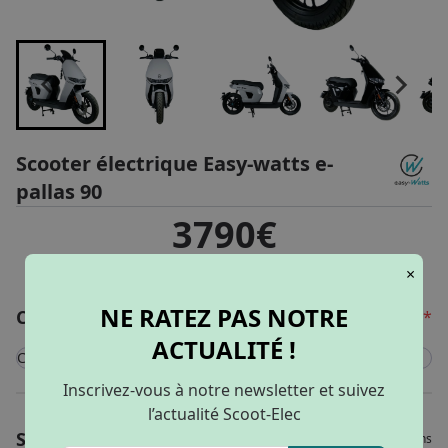
Scooter électrique Easy-watts e-
pallas 90
3790€
111.68€
dès
/ mois
×
NE RATEZ PAS NOTRE
Configurer mon véhicule
*
ACTUALITÉ !
Couleur
Blanc
Inscrivez-vous à notre newsletter et suivez
l’actualité Scoot-Elec
Noir brillant
Services
Veuillez choisir vos options