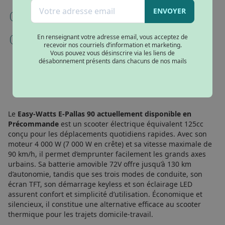
Noir mat
ENVOYER
Mise en service, immatriculation et carte grise (180€) -
Obligatoire
En renseignant votre adresse email, vous acceptez de
Gravage et inscription argos (98€)
recevoir nos courriels d’information et marketing.
Vous pouvez vous désinscrire via les liens de
désabonnement présents dans chacuns de nos mails
AJOUTER AU PANIER
Le
Easy-Watts E-Pallas 90 actuellement disponible en
Précommande
est un scooter électrique équivalent 125cc
conçu pour les déplacements quotidiens rapides. Avec son
moteur 4 000 W (7 000 W en crête) et sa vitesse maximale de
90 km/h, il permet d’emprunter facilement les grands axes
urbains. Sa batterie amovible 72V offre jusqu’à 130 km
d’autonomie, tandis que ses trois modes de conduite, son
écran TFT, son démarrage keyless et son éclairage LED
assurent confort et simplicité d’utilisation. Économique et
silencieux, il constitue une alternative efficace au scooter
thermique pour les trajets domicile-travail.