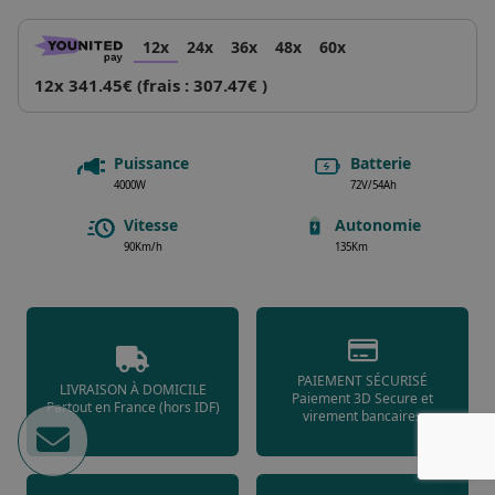
12x
24x
36x
48x
60x
12x 341.45€ (frais : 307.47€ )
Puissance
Batterie
4000W
72V/54Ah
Vitesse
Autonomie
90Km/h
135Km
PAIEMENT SÉCURISÉ
LIVRAISON À DOMICILE
Paiement 3D Secure et
Partout en France (hors IDF)
virement bancaires