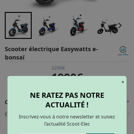
Scooter électrique Easywatts e-
bonsaï
2290€
1990€
×
76.19€
dès
/ mois
NE RATEZ PAS NOTRE
Configurer mon véhicule
*
ACTUALITÉ !
Couleur
Inscrivez-vous à notre newsletter et suivez
Vert emeraude
l’actualité Scoot-Elec