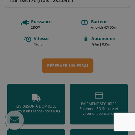
12x 185.17€ (frais : 232.09€ )
Puissance
Batterie
2200W
Amovible 60V 30Ah
Vitesse
Autonomie
45Km/h
79Km | 80Km
RÉSERVER UN ESSAI
PAIEMENT SÉCURISÉ
LIVRAISON À DOMICILE
Paiement 3D Secure et
Partout en France (hors IDF)
virement bancaires