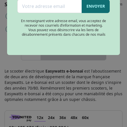
Bleu
Services
Veuillez choisir vos options
ENVOYER
Orange
Mise en service, immatriculation et carte grise (144€) -
Obligatoire
En renseignant votre adresse email, vous acceptez de
Noir brillant
recevoir nos courriels d’information et marketing.
Gravage et inscription argos (98€)
Vous pouvez vous désinscrire via les liens de
désabonnement présents dans chacuns de nos mails
AJOUTER AU PANIER
Le scooter électrique
Easywatts e-bonsaï
est l'aboutissement
de deux ans de développement de la marque française
Easywatts. Le e-bonsaï est un scooter dont le design s'inspire
des années 70/80. Remémorent les premiers scooters, le
Easywatts e-bonsaï a été conçu pour une maniabilité des plus
optimales notamment grâce à un super châssis.
12x
24x
36x
48x
60x