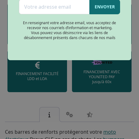
ENVOYER
En renseignant votre adresse email, vous acceptez de
PAIEMENT SÉCURISÉ
LIVRAISON À DOMICILE
recevoir nos courriels d’information et marketing.
Paiement 3D Secure et
Partout en France (hors IDF)
Vous pouvez vous désinscrire via les liens de
virement bancaires
désabonnement présents dans chacuns de nos mails
FINANCEMENT AVEC
FINANCEMENT FACILITÉ
YOUNITED PAY
LDD et LOA
Jusqu'à 60x
Ces barres de renforts protégeront votre
moto