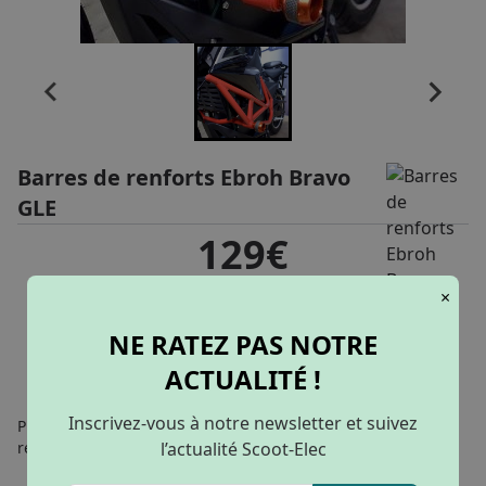
Barres de renforts Ebroh Bravo
GLE
129€
×
NE RATEZ PAS NOTRE
AJOUTER AU PANIER
ACTUALITÉ !
Inscrivez-vous à notre newsletter et suivez
Protégez votre moto Ebroh Bravo GLE grâce a ces barres de
renforts.
l’actualité Scoot-Elec