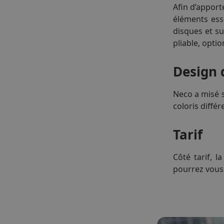
Afin d’appor
éléments esse
disques et su
pliable, opti
Design 
Neco a misé s
coloris différ
Tarif
Côté tarif, 
pourrez vous 