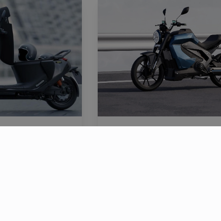
urs scooters
ABS, CBS, TCS : quelle
s 50cc en
sécurités choisir sur
une moto électrique 
3 août 2026
 scooter
Les motos électriques sont 
cc continue de se
plus en plus performantes e
[...]