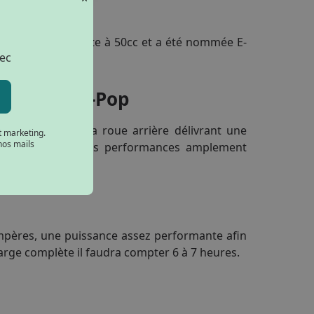
co est équivalente à 50cc et a été nommée E-
lec
que Neco E-Pop
que placé dans la roue arrière délivrant une
t marketing.
nos mails
esse maximale. Des performances amplement
Ampères, une puissance assez performante afin
arge complète il faudra compter 6 à 7 heures.