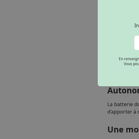
Cette nouvell
In
Pop.
Perform
Cette moto é
En renseign
Vous pou
puissance m
suffisantes p
Autonom
La batterie 
d’apporter à 
Une mot