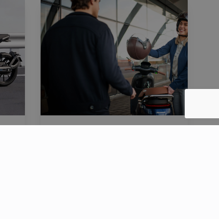
s
Scooter électrique : les
erreurs à éviter avant
?
achat
31 juillet 2026
de
Le marché du scooter
t
électrique connaît une forte
croissa[...]