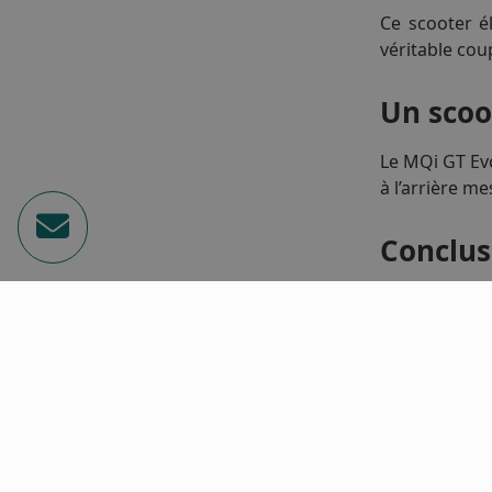
Ce scooter é
véritable cou
Un scoo
Le MQi GT Evo
à l’arrière m
Conclus
Le Niu MQi G
pratique et c
et une vitess