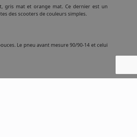
at, gris mat et orange mat. Ce dernier est un
utes des scooters de couleurs simples.
pouces. Le pneu avant mesure 90/90-14 et celui
offrira une expérience de conduite à la fois
trique puissant offrant une accélération rapide
e des performances correctes par charge.