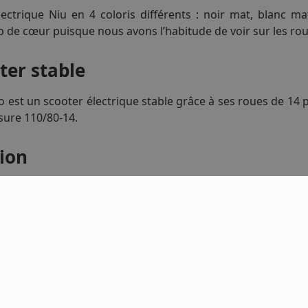
lectrique Niu en 4 coloris différents : noir mat, blanc m
p de cœur puisque nous avons l’habitude de voir sur les ro
ter stable
 est un scooter électrique stable grâce à ses roues de 14 
esure 110/80-14.
ion
T Evo est un scooter électrique haut de gamme qui vous 
onfortable. De plus, ce scooter est équipé d’un moteur élec
e maximale satisfaisante. Sa batterie de haute qualité offr