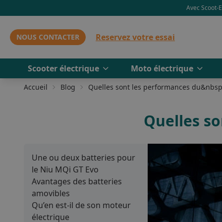
Avec Scoot-El
Reservez votre essai
NOUS CONTACTER
Scooter électrique
Moto électrique
Accueil
Blog
Quelles sont les performances du&nb
Quelles so
Une ou deux batteries pour
le Niu MQi GT Evo
Avantages des batteries
amovibles
Qu’en est-il de son moteur
électrique