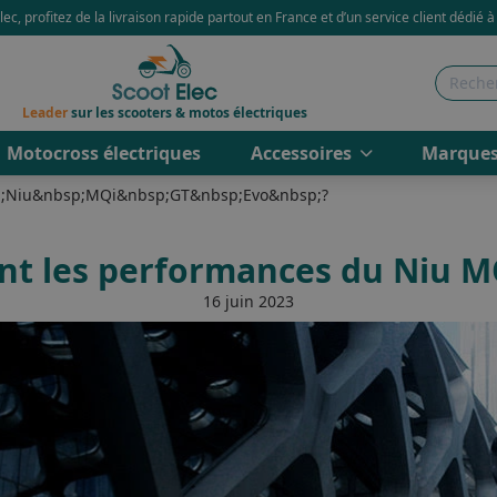
ec, profitez de la livraison rapide partout en France et d’un service client dédié à
Leader
sur les scooters & motos électriques
Motocross électriques
Accessoires
Marque
sp;Niu&nbsp;MQi&nbsp;GT&nbsp;Evo&nbsp;?
nt les performances du Niu M
16 juin 2023