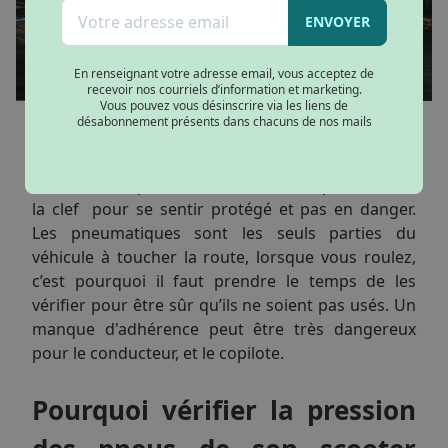
ENVOYER
En renseignant votre adresse email, vous acceptez de
recevoir nos courriels d’information et marketing.
Vous pouvez vous désinscrire via les liens de
Pour un
scooter électrique
, la sécurité d’un pilote
désabonnement présents dans chacuns de nos mails
passe aussi bien par les freins, l’éclairage, les
équipements obligatoires, que par les pneus.
Avoir de bon pneus, avec une bonne pression est
la clef pour se sentir protégé et pas en danger.
Les pneumatiques sont les seuls parties du
véhicule à toucher la route, lorsque vous roulez,
c’est pourquoi il faut prendre le temps de les
vérifier pour être sûr qu’ils ne soient pas usés. Un
manque d'adhérence peut être très dangereux
pour le conducteur, et le copilote.
Pourquoi vérifier la pression