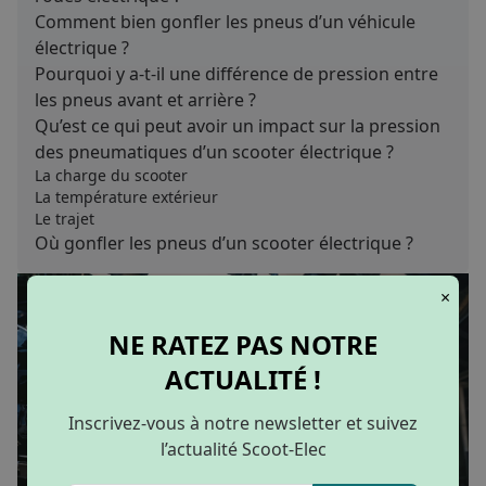
Comment bien gonfler les pneus d’un véhicule
électrique ?
Pourquoi y a-t-il une différence de pression entre
les pneus avant et arrière ?
Qu’est ce qui peut avoir un impact sur la pression
des pneumatiques d’un scooter électrique ?
La charge du scooter
La température extérieur
Le trajet
Où gonfler les pneus d’un scooter électrique ?
×
NE RATEZ PAS NOTRE
ACTUALITÉ !
Inscrivez-vous à notre newsletter et suivez
l’actualité Scoot-Elec