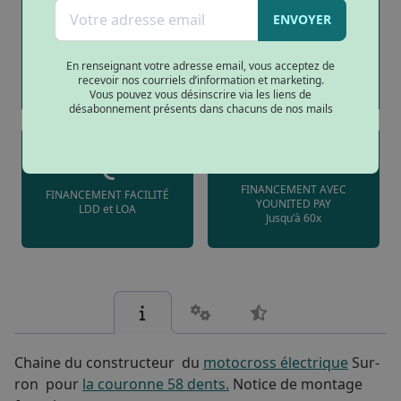
ENVOYER
PAIEMENT SÉCURISÉ
LIVRAISON À DOMICILE
En renseignant votre adresse email, vous acceptez de
Paiement 3D Secure et
Partout en France (hors IDF)
recevoir nos courriels d’information et marketing.
virement bancaires
Vous pouvez vous désinscrire via les liens de
désabonnement présents dans chacuns de nos mails
FINANCEMENT AVEC
FINANCEMENT FACILITÉ
YOUNITED PAY
LDD et LOA
Jusqu'à 60x
Chaine du constructeur du
motocross électrique
Sur-
ron pour
la couronne 58 dents.
Notice de montage