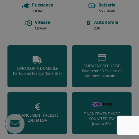
Puissance
Batterie
10000W
72V / 102Ah
Vitesse
Autonomie
120Km/h
200Km
PAIEMENT SÉCURISÉ
LIVRAISON À DOMICILE
Paiement 3D Secure et
Partout en France (hors IDF)
virement bancaires
FINANCEMENT AVEC
FINANCEMENT FACILITÉ
YOUNITED PAY
LDD et LOA
Jusqu'à 60x