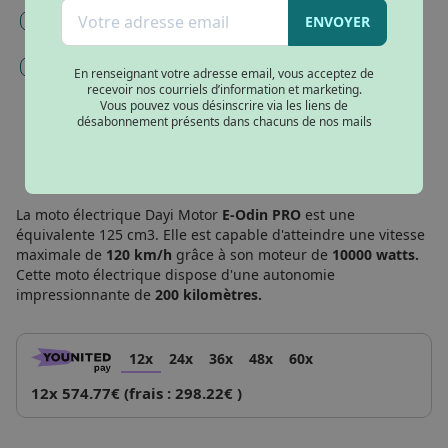
Rouge
Mise en service, immatriculation et carte grise (144€) -
ENVOYER
Obligatoire
Gravage et inscription argos (98€)
En renseignant votre adresse email, vous acceptez de
recevoir nos courriels d’information et marketing.
Vous pouvez vous désinscrire via les liens de
désabonnement présents dans chacuns de nos mails
AJOUTER AU PANIER
La moto électrique Dayi Motor
E-Odin PRO
est une
équivalente 125 cm3. Elle est capable d'atteindre une vitesse
maximale de
120 km/h
grâce à son moteur de
10000 watts.
Cette moto électrique dispose d'une autonomie
impressionnante de
200 kilomètres.
12x
24x
36x
48x
60x
12x 574.77€ (frais : 298.22€ )