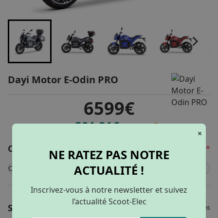
Dayi Motor E-Odin PRO
6599€
201.91€
dès
/ mois
×
Configurer mon véhicule
*
NE RATEZ PAS NOTRE
ACTUALITÉ !
Couleur
Gris
Inscrivez-vous à notre newsletter et suivez
l’actualité Scoot-Elec
Bleu
Services
Veuillez choisir vos options