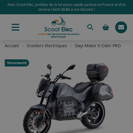
Avec Scoot-Elec, profitez de la livraison rapide partout en France et d’un
service client dédié à vos besoins !
Leader
sur les scooters & motos
électriques
Accueil
Scooters électriques
Dayi Motor E-Odin PRO
Nouveauté