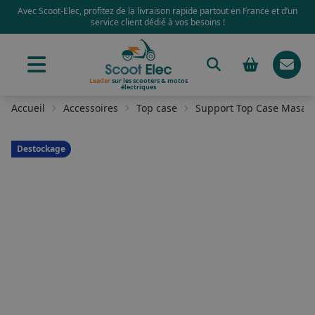
Avec Scoot-Elec, profitez de la livraison rapide partout en France et d’un
service client dédié à vos besoins !
Leader
sur les scooters & motos
électriques
Accueil
Accessoires
Top case
Support Top Case Masaï 
Destockage