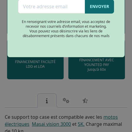
ENVOYER
PAIEMENT SÉCURISÉ
LIVRAISON À DOMICILE
Paiement 3D Secure et
En renseignant votre adresse email, vous acceptez de
Partout en France (hors IDF)
virement bancaires
recevoir nos courriels d’information et marketing.
Vous pouvez vous désinscrire via les liens de
désabonnement présents dans chacuns de nos mails
FINANCEMENT AVEC
FINANCEMENT FACILITÉ
YOUNITED PAY
LDD et LOA
Jusqu'à 60x
Ce support top case est compatible avec les
motos
électriques
Masaï vision 3000
et
5K.
Charge maximal
de 10 kg.