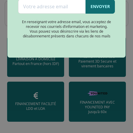
ENVOYER
12x
24x
12x 23.26€ (frais : 29.16€ )
En renseignant votre adresse email, vous acceptez de
recevoir nos courriels d’information et marketing.
Vous pouvez vous désinscrire via les liens de
désabonnement présents dans chacuns de nos mails
PAIEMENT SÉCURISÉ
LIVRAISON À DOMICILE
Paiement 3D Secure et
Partout en France (hors IDF)
virement bancaires
FINANCEMENT AVEC
FINANCEMENT FACILITÉ
YOUNITED PAY
LDD et LOA
Jusqu'à 60x