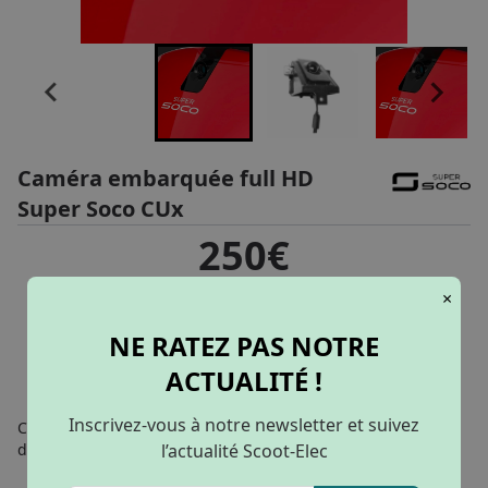
Caméra embarquée full HD
Super Soco CUx
250€
×
NE RATEZ PAS NOTRE
AJOUTER AU PANIER
ACTUALITÉ !
Inscrivez-vous à notre newsletter et suivez
Conserver vos meilleurs séquences sur route et bénéficiez
d'un véritable témoin objectif !
l’actualité Scoot-Elec