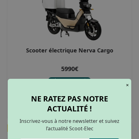
Scooter électrique Nerva Cargo
5990€
Beige
(1)
Gris anthracite
(1)
Dès 186.35€/mois
De 80km à 120km
(1)
×
Noir brillant
(1)
125 cm3
(1)
couleurs :
Noir mat
(1)
NE RATEZ PAS NOTRE
Sans permis
(1)
Bleu
(2)
ACTUALITÉ !
Gris
(3)
Noir
(2)
Inscrivez-vous à notre newsletter et suivez
Rouge
(3)
l’actualité Scoot-Elec
Solde
Blanc
(2)