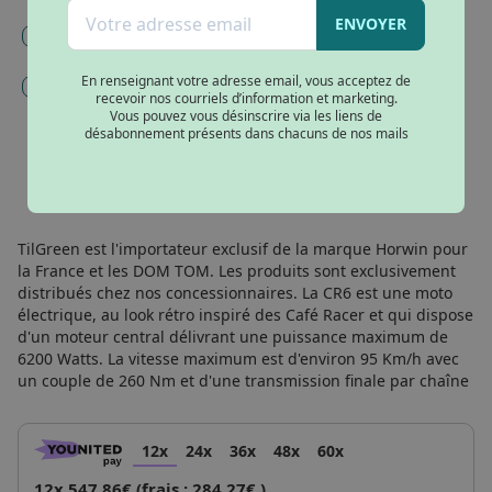
ENVOYER
Mise en service, immatriculation et carte grise (180€) -
Obligatoire
En renseignant votre adresse email, vous acceptez de
Gravage et inscription argos (98€)
recevoir nos courriels d’information et marketing.
Vous pouvez vous désinscrire via les liens de
désabonnement présents dans chacuns de nos mails
AJOUTER AU PANIER
TilGreen est l'importateur exclusif de la marque Horwin pour
la France et les DOM TOM. Les produits sont exclusivement
distribués chez nos concessionnaires. La CR6 est une moto
électrique, au look rétro inspiré des Café Racer et qui dispose
d'un moteur central délivrant une puissance maximum de
6200 Watts. La vitesse maximum est d'environ 95 Km/h avec
un couple de 260 Nm et d'une transmission finale par chaîne
12x
24x
36x
48x
60x
12x 547.86€ (frais : 284.27€ )