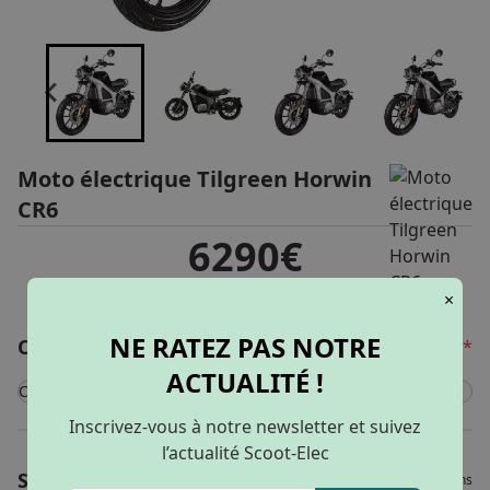
Moto électrique Tilgreen Horwin
CR6
6290€
195.68€
dès
/ mois
×
NE RATEZ PAS NOTRE
Configurer mon véhicule
*
ACTUALITÉ !
Couleur
Noir
Inscrivez-vous à notre newsletter et suivez
l’actualité Scoot-Elec
Services
Veuillez choisir vos options