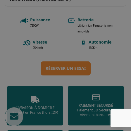
Puissance
Batterie
7200W
Lithium-ion Panasonic non
amovible
Vitesse
Autonomie
95Km/h
130Km
RÉSERVER UN ESSAI
PAIEMENT SÉCURISÉ
LIVRAISON À DOMICILE
Paiement 3D Secure et
Partout en France (hors IDF)
virement bancaires