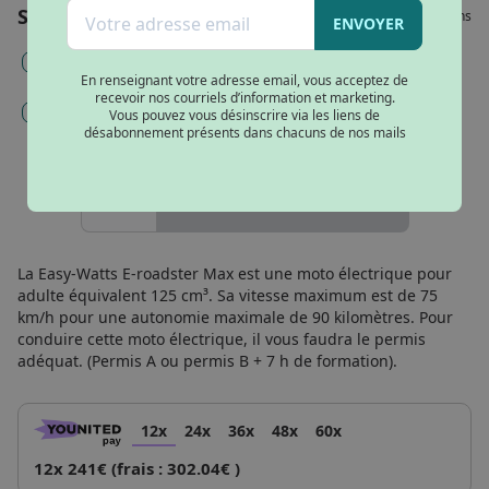
Noir
Services
Veuillez choisir vos options
ENVOYER
Mise en service, immatriculation et carte grise (180€) -
Obligatoire
En renseignant votre adresse email, vous acceptez de
recevoir nos courriels d’information et marketing.
Gravage et inscription argos (98€)
Vous pouvez vous désinscrire via les liens de
désabonnement présents dans chacuns de nos mails
AJOUTER AU PANIER
La Easy-Watts E-roadster Max est une moto électrique pour
adulte équivalent 125 cm³. Sa vitesse maximum est de 75
km/h pour une autonomie maximale de 90 kilomètres. Pour
conduire cette moto électrique, il vous faudra le permis
adéquat. (Permis A ou permis B + 7 h de formation).
12x
24x
36x
48x
60x
12x 241€ (frais : 302.04€ )