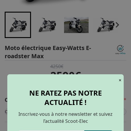
Moto électrique Easy-Watts E-
roadster Max
4250€
2590€
×
132.19€
dès
/ mois
NE RATEZ PAS NOTRE
Configurer mon véhicule
*
ACTUALITÉ !
Couleur
Inscrivez-vous à notre newsletter et suivez
Blanc
l’actualité Scoot-Elec