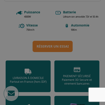
Puissance
Batterie
4000W
Lithium-ion amovible 72V et 50 Ah
Vitesse
Autonomie
75Km/h
90Km
RÉSERVER UN ESSAI
PAIEMENT SÉCURISÉ
LIVRAISON À DOMICILE
Paiement 3D Secure et
Partout en France (hors IDF)
virement bancaires